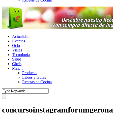
Recetas de Cocina
Actualidad
Eventos
Ocio
Viajes
Tecnología
Salud
Chefs
Más…
Producto
Libros y Guías
Recetas de Cocina
concursoinstagramforumgerona