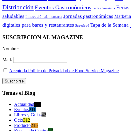
Distribución
Eventos Gastronómicos
Ferias
Feria alimentaria
saludables
Jornadas gastronómicas
Marketi
Innovación alimentaria
digitales para bares y restaurantes
Tapa de la Semana
Streetfood
SUSCRIPCION AL MAGAZINE
Nombre:
Mail:
Acepto la Política de Privacidad de Food Service Magazine
Temas el Blog
Actualidad
470
Eventos
211
Libros y Guías
42
Ocio
312
Producto
215
Recetas de Cocina
27