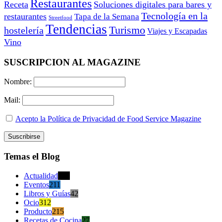
Restaurantes
Receta
Soluciones digitales para bares y
Tecnología en la
restaurantes
Tapa de la Semana
Streetfood
Tendencias
Turismo
hostelería
Viajes y Escapadas
Vino
SUSCRIPCION AL MAGAZINE
Nombre:
Mail:
Acepto la Política de Privacidad de Food Service Magazine
Temas el Blog
Actualidad
470
Eventos
211
Libros y Guías
42
Ocio
312
Producto
215
Recetas de Cocina
27