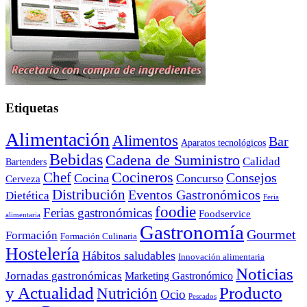
Etiquetas
Alimentación
Alimentos
Bar
Aparatos tecnológicos
Bebidas
Cadena de Suministro
Calidad
Bartenders
Cocineros
Chef
Consejos
Cocina
Concurso
Cerveza
Distribución
Eventos Gastronómicos
Dietética
Feria
foodie
Ferias gastronómicas
Foodservice
alimentaria
Gastronomía
Gourmet
Formación
Formación Culinaria
Hostelería
Hábitos saludables
Innovación alimentaria
Noticias
Jornadas gastronómicas
Marketing Gastronómico
y Actualidad
Producto
Nutrición
Ocio
Pescados