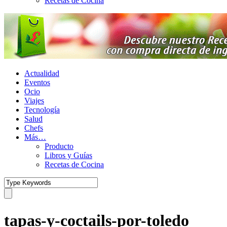
Recetas de Cocina
Actualidad
Eventos
Ocio
Viajes
Tecnología
Salud
Chefs
Más…
Producto
Libros y Guías
Recetas de Cocina
tapas-y-coctails-por-toledo