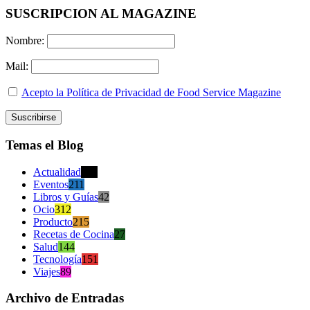
SUSCRIPCION AL MAGAZINE
Nombre:
Mail:
Acepto la Política de Privacidad de Food Service Magazine
Temas el Blog
Actualidad
470
Eventos
211
Libros y Guías
42
Ocio
312
Producto
215
Recetas de Cocina
27
Salud
144
Tecnología
151
Viajes
89
Archivo de Entradas