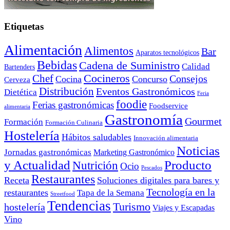
Etiquetas
Alimentación
Alimentos
Bar
Aparatos tecnológicos
Bebidas
Cadena de Suministro
Calidad
Bartenders
Cocineros
Chef
Consejos
Cocina
Concurso
Cerveza
Distribución
Eventos Gastronómicos
Dietética
Feria
foodie
Ferias gastronómicas
Foodservice
alimentaria
Gastronomía
Gourmet
Formación
Formación Culinaria
Hostelería
Hábitos saludables
Innovación alimentaria
Noticias
Jornadas gastronómicas
Marketing Gastronómico
y Actualidad
Producto
Nutrición
Ocio
Pescados
Restaurantes
Receta
Soluciones digitales para bares y
Tecnología en la
restaurantes
Tapa de la Semana
Streetfood
Tendencias
Turismo
hostelería
Viajes y Escapadas
Vino