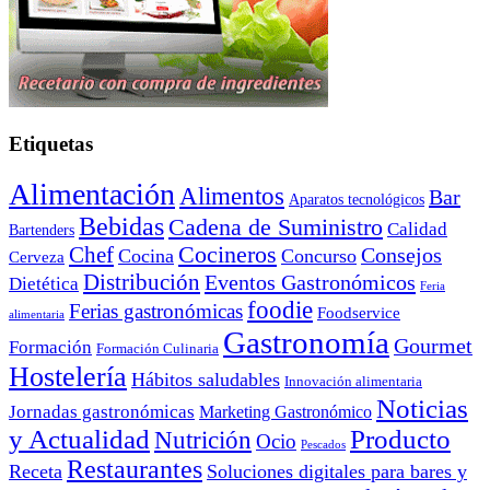
Etiquetas
Alimentación
Alimentos
Bar
Aparatos tecnológicos
Bebidas
Cadena de Suministro
Calidad
Bartenders
Cocineros
Chef
Consejos
Cocina
Concurso
Cerveza
Distribución
Eventos Gastronómicos
Dietética
Feria
foodie
Ferias gastronómicas
Foodservice
alimentaria
Gastronomía
Gourmet
Formación
Formación Culinaria
Hostelería
Hábitos saludables
Innovación alimentaria
Noticias
Jornadas gastronómicas
Marketing Gastronómico
y Actualidad
Producto
Nutrición
Ocio
Pescados
Restaurantes
Receta
Soluciones digitales para bares y