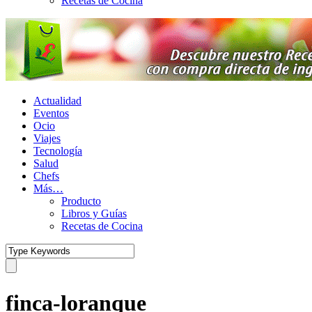
Recetas de Cocina
Actualidad
Eventos
Ocio
Viajes
Tecnología
Salud
Chefs
Más…
Producto
Libros y Guías
Recetas de Cocina
finca-loranque