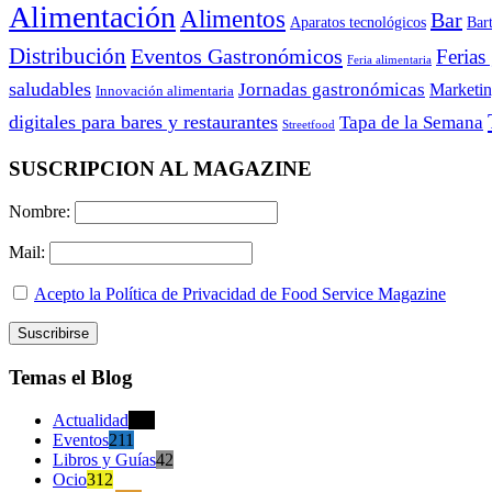
Alimentación
Alimentos
Bar
Aparatos tecnológicos
Bar
Distribución
Eventos Gastronómicos
Ferias
Feria alimentaria
saludables
Jornadas gastronómicas
Marketi
Innovación alimentaria
digitales para bares y restaurantes
Tapa de la Semana
Streetfood
SUSCRIPCION AL MAGAZINE
Nombre:
Mail:
Acepto la Política de Privacidad de Food Service Magazine
Temas el Blog
Actualidad
470
Eventos
211
Libros y Guías
42
Ocio
312