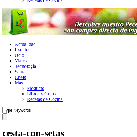
Recetas de Cocina
Actualidad
Eventos
Ocio
Viajes
Tecnología
Salud
Chefs
Más…
Producto
Libros y Guías
Recetas de Cocina
cesta-con-setas