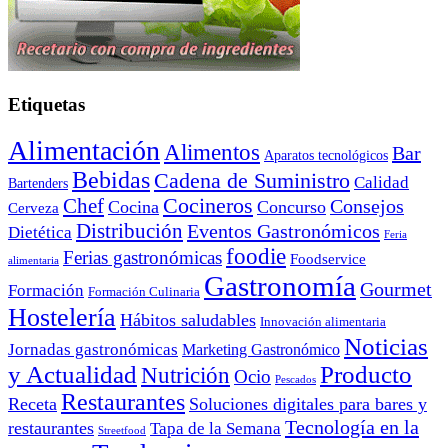
Etiquetas
Alimentación
Alimentos
Bar
Aparatos tecnológicos
Bebidas
Cadena de Suministro
Calidad
Bartenders
Cocineros
Chef
Consejos
Cocina
Concurso
Cerveza
Distribución
Eventos Gastronómicos
Dietética
Feria
foodie
Ferias gastronómicas
Foodservice
alimentaria
Gastronomía
Gourmet
Formación
Formación Culinaria
Hostelería
Hábitos saludables
Innovación alimentaria
Noticias
Jornadas gastronómicas
Marketing Gastronómico
y Actualidad
Producto
Nutrición
Ocio
Pescados
Restaurantes
Receta
Soluciones digitales para bares y
Tecnología en la
restaurantes
Tapa de la Semana
Streetfood