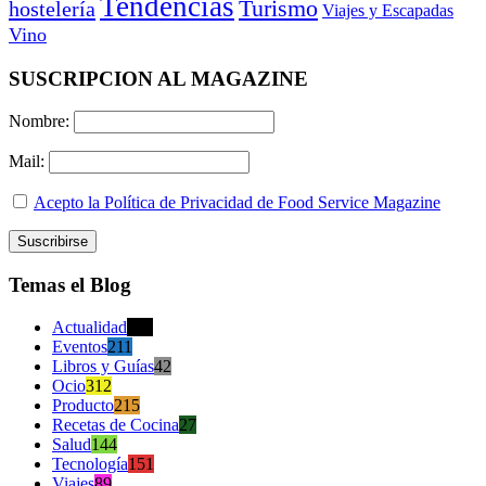
Tendencias
Turismo
hostelería
Viajes y Escapadas
Vino
SUSCRIPCION AL MAGAZINE
Nombre:
Mail:
Acepto la Política de Privacidad de Food Service Magazine
Temas el Blog
Actualidad
470
Eventos
211
Libros y Guías
42
Ocio
312
Producto
215
Recetas de Cocina
27
Salud
144
Tecnología
151
Viajes
89