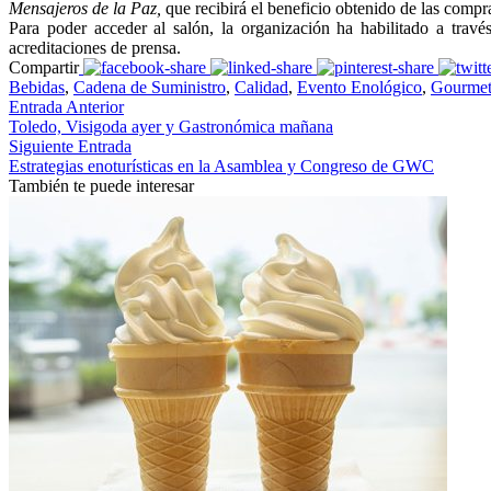
Mensajeros de la Paz,
que recibirá el beneficio obtenido de las compr
Para poder acceder al salón, la organización ha habilitado a travé
acreditaciones de prensa.
Compartir
Bebidas
,
Cadena de Suministro
,
Calidad
,
Evento Enológico
,
Gourme
Entrada Anterior
Toledo, Visigoda ayer y Gastronómica mañana
Siguiente Entrada
Estrategias enoturísticas en la Asamblea y Congreso de GWC
También te puede interesar