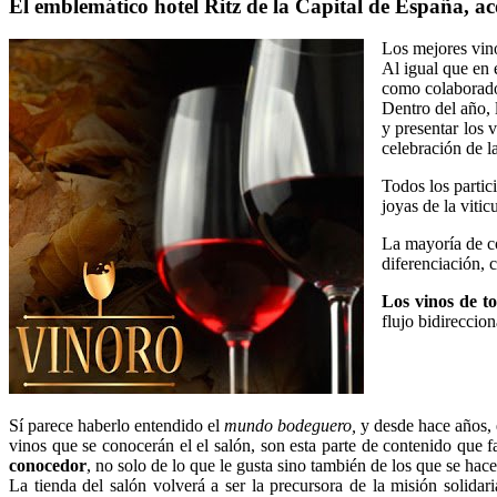
El emblemático hotel Ritz de la Capital de España, aco
Los mejores vin
Al igual que en 
como colaborad
Dentro del año, 
y presentar los 
celebración de l
Todos los partic
joyas de la viti
La mayoría de co
diferenciación, 
Los vinos de t
flujo bidireccio
Sí parece haberlo entendido el
mundo bodeguero,
y desde hace años, 
vinos que se conocerán el el salón, son esta parte de contenido que fa
conocedor
, no solo de lo que le gusta sino también de los que se ha
La tienda del salón volverá a ser la precursora de la misión solidar