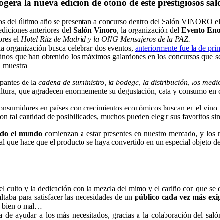
gerá la nueva edición de otoño de este prestigiosos sal
os del último año se presentan a concurso dentro del Salón VINORO e
ediciones anteriores del
Salón Vinoro
, la organización del
Evento Eno
ores el
Hotel Ritz de Madrid y la ONG Mensajeros de la PAZ.
la organización busca celebrar dos eventos,
anteriormente fue la de pri
vinos que han obtenido los máximos galardones en los concursos que se
a muestra.
ipantes de la
cadena de suministro, la bodega, la distribución, los medio
cultura, que agradecen enormemente su degustación, cata y consumo en
nsumidores en países con crecimientos económicos buscan en el vino un
con tal cantidad de posibilidades, muchos pueden elegir sus favoritos s
odo el mundo
comienzan a estar presentes en nuestro mercado, y los n
nal que hace que el producto se haya convertido en un especial objeto
el culto y la dedicación con la mezcla del mimo y el cariño con que se 
ltaba para satisfacer las necesidades de un
público cada vez más exi
ce bien o mal…
ia de ayudar a los más necesitados, gracias a la colaboración del sal