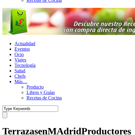
Recetas de Cocina
Actualidad
Eventos
Ocio
Viajes
Tecnología
Salud
Chefs
Más…
Producto
Libros y Guías
Recetas de Cocina
TerrazasenMAdridProductores