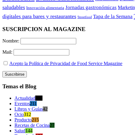
saludables
Jornadas gastronómicas
Marketi
Innovación alimentaria
digitales para bares y restaurantes
Tapa de la Semana
Streetfood
SUSCRIPCION AL MAGAZINE
Nombre:
Mail:
Acepto la Política de Privacidad de Food Service Magazine
Temas el Blog
Actualidad
470
Eventos
211
Libros y Guías
42
Ocio
312
Producto
215
Recetas de Cocina
27
Salud
144