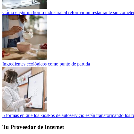
Cómo elegir un horno industrial al reformar un restaurante sin cometer
Ingredientes ecológicos como punto de partida
5 formas en que los kioskos de autoservicio están transformando los r
Tu Proveedor de Internet