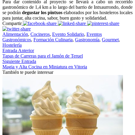
Para dar contenido al proyecto se llevará a cabo un recorrido
gastronómico de 1,4 km a lo largo del barrio de Intxaurrondo, donde
se podrán
degustar los pintxos
elaborados por los hosteleros locales
para juntar, alta cocina, sabor, buen gusto y solidaridad.
Compartir
Alimentación
,
Cocineros
,
Evento Solidario
,
Eventos
Gastronómicos
,
Formación Culinaria
,
Gastronomía
,
Gourmet
,
Hostelería
Entrada Anterior
Tapas de Carreras para el Jamón de Teruel
Siguiente Entrada
Magia y Alta Cocina en Miniatura en Vitoria
También te puede interesar