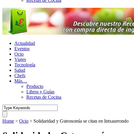
Recetas de Cocina
Actualidad
Eventos
Ocio
Viajes
Tecnología
Salud
Chefs
Más…
Producto
Libros y Guías
Recetas de Cocina
Home
>
Ocio
>
Solidaridad y Gstronomía se citan en Intxaurrondo