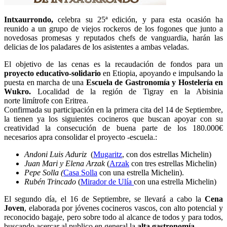
Intxaurrondo,
celebra su 25ª edición, y para esta ocasión ha
reunido a un grupo de viejos rockeros de los fogones que junto a
novedosas promesas y reputados chefs de vanguardia, harán las
delicias de los paladares de los asistentes a ambas veladas.
El objetivo de las cenas es la recaudación de fondos para un
proyecto educativo-solidario
en Etiopia, apoyando e impulsando la
puesta en marcha de una
Escuela de Gastronomía y Hostelería en
Wukro.
Localidad de la región de Tigray en la Abisinia
norte limítrofe con Eritrea.
Confirmada su participación en la primera cita del 14 de Septiembre,
la tienen ya los siguientes cocineros que buscan apoyar con su
creatividad la consecución de buena parte de los 180.000€
necesarios apra consolidar el proyecto -escuela.:
Andoni Luis Aduriz
(
Mugaritz
, con dos estrellas Michelin)
Juan Mari y Elena Arzak
(
Arzak
con tres estrellas Michelin)
Pepe Solla (
Casa Solla
con una estrella Michelin).
Rubén Trincado
(
Mirador de Ulía
con una estrella Michelin)
El segundo día, el 16 de Septiembre, se llevará a cabo la
Cena
Joven
, elaborada por jóvenes cocineros vascos, con alto potencial y
reconocido bagaje, pero sobre todo al alcance de todos y para todos,
buscando acercar al publico en general la
alta gastronomía.