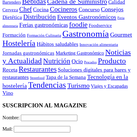
Bebidas
Cadena de Suministro
Calidad
Bartenders
Cocineros
Chef
Consejos
Cocina
Concurso
Cerveza
Distribución
Eventos Gastronómicos
Dietética
Feria
foodie
Ferias gastronómicas
Foodservice
alimentaria
Gastronomía
Gourmet
Formación
Formación Culinaria
Hostelería
Hábitos saludables
Innovación alimentaria
Noticias
Jornadas gastronómicas
Marketing Gastronómico
y Actualidad
Producto
Nutrición
Ocio
Pescados
Restaurantes
Receta
Soluciones digitales para bares y
Tecnología en la
restaurantes
Tapa de la Semana
Streetfood
Tendencias
Turismo
hostelería
Viajes y Escapadas
Vino
SUSCRIPCION AL MAGAZINE
Nombre:
Mail: