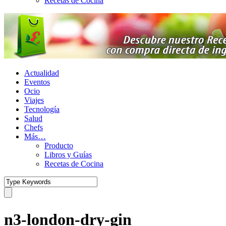
Recetas de Cocina
Actualidad
Eventos
Ocio
Viajes
Tecnología
Salud
Chefs
Más…
Producto
Libros y Guías
Recetas de Cocina
n3-london-dry-gin