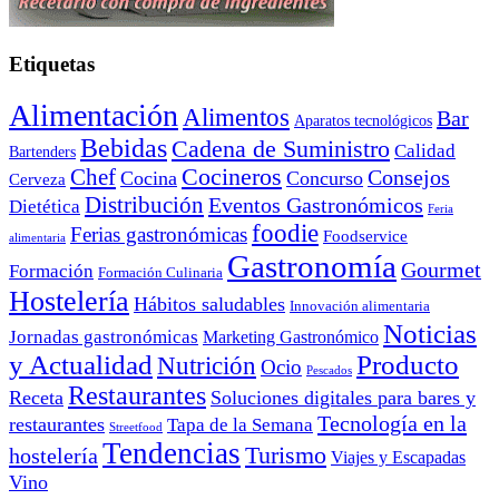
Etiquetas
Alimentación
Alimentos
Bar
Aparatos tecnológicos
Bebidas
Cadena de Suministro
Calidad
Bartenders
Cocineros
Chef
Consejos
Cocina
Concurso
Cerveza
Distribución
Eventos Gastronómicos
Dietética
Feria
foodie
Ferias gastronómicas
Foodservice
alimentaria
Gastronomía
Gourmet
Formación
Formación Culinaria
Hostelería
Hábitos saludables
Innovación alimentaria
Noticias
Jornadas gastronómicas
Marketing Gastronómico
y Actualidad
Producto
Nutrición
Ocio
Pescados
Restaurantes
Receta
Soluciones digitales para bares y
Tecnología en la
restaurantes
Tapa de la Semana
Streetfood
Tendencias
Turismo
hostelería
Viajes y Escapadas
Vino