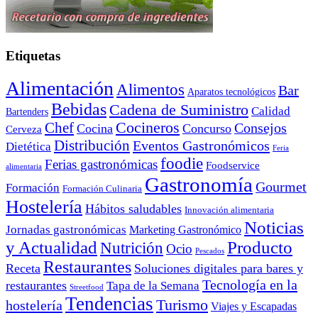
Etiquetas
Alimentación
Alimentos
Bar
Aparatos tecnológicos
Bebidas
Cadena de Suministro
Calidad
Bartenders
Cocineros
Chef
Consejos
Cocina
Concurso
Cerveza
Distribución
Eventos Gastronómicos
Dietética
Feria
foodie
Ferias gastronómicas
Foodservice
alimentaria
Gastronomía
Gourmet
Formación
Formación Culinaria
Hostelería
Hábitos saludables
Innovación alimentaria
Noticias
Jornadas gastronómicas
Marketing Gastronómico
y Actualidad
Producto
Nutrición
Ocio
Pescados
Restaurantes
Receta
Soluciones digitales para bares y
Tecnología en la
restaurantes
Tapa de la Semana
Streetfood
Tendencias
Turismo
hostelería
Viajes y Escapadas