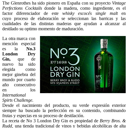
The Glenrothes ha sido pionero en España con su proyecto
Vintage
Perfections Cocktails
donde la madera, como ingrediente, es el
factor diferenciador de este
whisky escocés single malt
en
cuyo proceso de elaboración se seleccionan las barricas y las
cualidades de las distintas maderas que ayudan a alcanzar al
destilado su optimo momento de maduración.
La otra marca con
mención especial
es la
No.3
London Dry
Gin,
que de
nuevo ha sido
elegida como
mejor ginebra del
mundo por cuarto
año consecutivo
en los
International
Spirts Challenge.
Desde el nacimiento del producto, su verde expresión exterior
siempre ha buscado la perfección en su contenido, combinando
frutas y especias en su proceso de destilación.
La receta de No 3 London Dry Gin es propiedad de
Berry Bros. &
Rudd,
una tienda tradicional de vinos y bebidas alcohólicas de alta