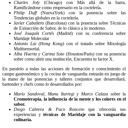
Charles Joly
(Chicago) con Más allá de la barra,
Ramificándose como empresario en la coctelería.
Philip Duff (
NuevaYork) con la ponencia sobre las
Tendencias globales en la coctelería.
J
avier Caballero
(Barcelona) con la ponencia sobre Técnicas
de Extracción de Sabor, de lo clásico a lo moderno.
José Joaquín Cortés
(Madrid) con su conferencia sobre
Maridaje Molecular
Antonio Lai (Hong Kong)
con el tratado sobre Mixología
Multisensorial.
Alba Huerta y Carina Soto
(Houston/Paris) con su ponencia
sobre como abrir una institución, Encuentra tu factor X.
En paralelo a todas las acciones de formación y conocimiento el
campo gastronómico y la cocina de vanguardia entrarán en juego de
la mano de las ponencias y talleres conjuntos que desarrollará,
bartender y chefs como lo desarrollados por:
Mario Sandoval, Manu Iturregi y Marco Calaza
sobre la
Cromoterapia, la influencia de la mente y los colores en el
sabor.
Diego Cabrera & Paco Roncero
que ofrecerán sus
experiencias y
técnicas de Maridaje con la vanguardia
culinaria.