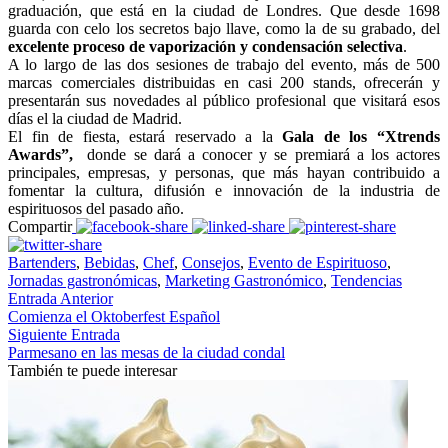
graduación, que está en la ciudad de Londres. Que desde 1698
guarda con celo los secretos bajo llave, como la de su grabado, del
excelente proceso de vaporización y condensación selectiva
.
A lo largo de las dos sesiones de trabajo del evento, más de 500
marcas comerciales distribuidas en casi 200 stands, ofrecerán y
presentarán sus novedades al público profesional que visitará esos
días el la ciudad de Madrid.
El fin de fiesta, estará reservado a la
Gala de los “Xtrends
Awards”,
donde se dará a conocer y se premiará a los actores
principales, empresas, y personas, que más hayan contribuido a
fomentar la cultura, difusión e innovación de la industria de
espirituosos del pasado año.
Compartir
Bartenders
,
Bebidas
,
Chef
,
Consejos
,
Evento de Espirituoso
,
Jornadas gastronómicas
,
Marketing Gastronómico
,
Tendencias
Entrada Anterior
Comienza el Oktoberfest Español
Siguiente Entrada
Parmesano en las mesas de la ciudad condal
También te puede interesar