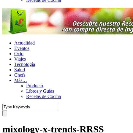
Recetas de Cocina
Actualidad
Eventos
Ocio
Viajes
Tecnología
Salud
Chefs
Más…
Producto
Libros y Guías
Recetas de Cocina
mixology-x-trends-RRSS