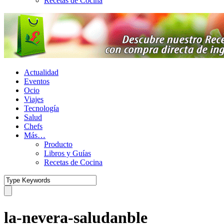
Recetas de Cocina
Actualidad
Eventos
Ocio
Viajes
Tecnología
Salud
Chefs
Más…
Producto
Libros y Guías
Recetas de Cocina
la-nevera-saludanble