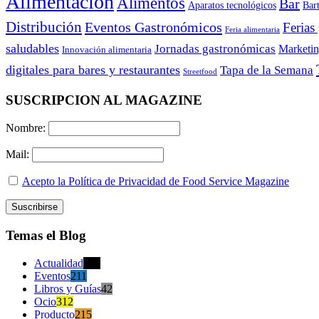
Alimentación
Alimentos
Bar
Aparatos tecnológicos
Bar
Distribución
Eventos Gastronómicos
Ferias
Feria alimentaria
saludables
Jornadas gastronómicas
Marketi
Innovación alimentaria
digitales para bares y restaurantes
Tapa de la Semana
Streetfood
SUSCRIPCION AL MAGAZINE
Nombre:
Mail:
Acepto la Política de Privacidad de Food Service Magazine
Temas el Blog
Actualidad
470
Eventos
211
Libros y Guías
42
Ocio
312
Producto
215