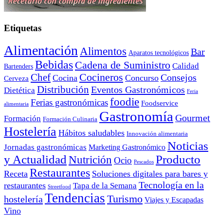
Etiquetas
Alimentación
Alimentos
Bar
Aparatos tecnológicos
Bebidas
Cadena de Suministro
Calidad
Bartenders
Cocineros
Chef
Consejos
Cocina
Concurso
Cerveza
Distribución
Eventos Gastronómicos
Dietética
Feria
foodie
Ferias gastronómicas
Foodservice
alimentaria
Gastronomía
Gourmet
Formación
Formación Culinaria
Hostelería
Hábitos saludables
Innovación alimentaria
Noticias
Jornadas gastronómicas
Marketing Gastronómico
y Actualidad
Producto
Nutrición
Ocio
Pescados
Restaurantes
Receta
Soluciones digitales para bares y
Tecnología en la
restaurantes
Tapa de la Semana
Streetfood
Tendencias
Turismo
hostelería
Viajes y Escapadas
Vino