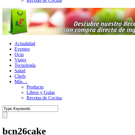
Recetas de Cocina
Actualidad
Eventos
Ocio
Viajes
Tecnología
Salud
Chefs
Más…
Producto
Libros y Guías
Recetas de Cocina
bcn26cake