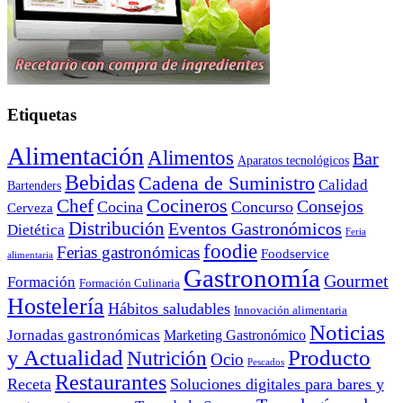
Etiquetas
Alimentación
Alimentos
Bar
Aparatos tecnológicos
Bebidas
Cadena de Suministro
Calidad
Bartenders
Cocineros
Chef
Consejos
Cocina
Concurso
Cerveza
Distribución
Eventos Gastronómicos
Dietética
Feria
foodie
Ferias gastronómicas
Foodservice
alimentaria
Gastronomía
Gourmet
Formación
Formación Culinaria
Hostelería
Hábitos saludables
Innovación alimentaria
Noticias
Jornadas gastronómicas
Marketing Gastronómico
y Actualidad
Producto
Nutrición
Ocio
Pescados
Restaurantes
Receta
Soluciones digitales para bares y