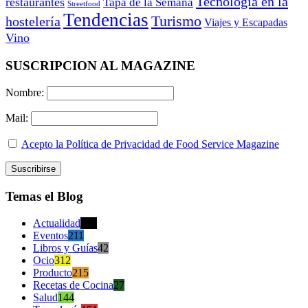
Tecnología en la
restaurantes
Tapa de la Semana
Streetfood
Tendencias
Turismo
hostelería
Viajes y Escapadas
Vino
SUSCRIPCION AL MAGAZINE
Nombre:
Mail:
Acepto la Política de Privacidad de Food Service Magazine
Temas el Blog
Actualidad
470
Eventos
211
Libros y Guías
42
Ocio
312
Producto
215
Recetas de Cocina
27
Salud
144