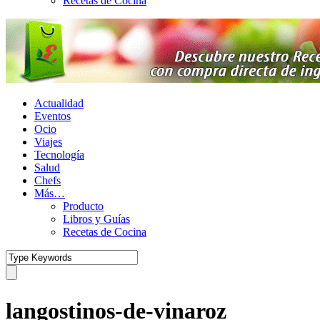
Recetas de Cocina
Actualidad
Eventos
Ocio
Viajes
Tecnología
Salud
Chefs
Más…
Producto
Libros y Guías
Recetas de Cocina
langostinos-de-vinaroz