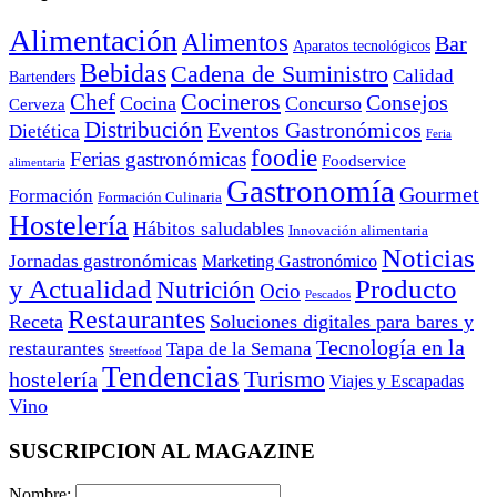
Alimentación
Alimentos
Bar
Aparatos tecnológicos
Bebidas
Cadena de Suministro
Calidad
Bartenders
Cocineros
Chef
Consejos
Cocina
Concurso
Cerveza
Distribución
Eventos Gastronómicos
Dietética
Feria
foodie
Ferias gastronómicas
Foodservice
alimentaria
Gastronomía
Gourmet
Formación
Formación Culinaria
Hostelería
Hábitos saludables
Innovación alimentaria
Noticias
Jornadas gastronómicas
Marketing Gastronómico
y Actualidad
Producto
Nutrición
Ocio
Pescados
Restaurantes
Receta
Soluciones digitales para bares y
Tecnología en la
restaurantes
Tapa de la Semana
Streetfood
Tendencias
Turismo
hostelería
Viajes y Escapadas
Vino
SUSCRIPCION AL MAGAZINE
Nombre: