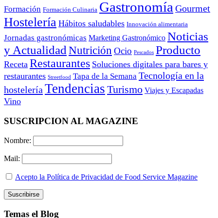
Gastronomía
Gourmet
Formación
Formación Culinaria
Hostelería
Hábitos saludables
Innovación alimentaria
Noticias
Jornadas gastronómicas
Marketing Gastronómico
y Actualidad
Producto
Nutrición
Ocio
Pescados
Restaurantes
Receta
Soluciones digitales para bares y
Tecnología en la
restaurantes
Tapa de la Semana
Streetfood
Tendencias
Turismo
hostelería
Viajes y Escapadas
Vino
SUSCRIPCION AL MAGAZINE
Nombre:
Mail:
Acepto la Política de Privacidad de Food Service Magazine
Temas el Blog