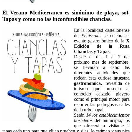
El Verano Mediterraneo es sinónimo de playa, sol,
Tapas y como no las inconfundibles chanclas.
En la localidad castellonense
de
Peñíscola
, se celebra el
evento gastronómico de la
X
Edición de la Ruta
Chanclas y Tapas.
Desde el día 1 al 7 del
próximo mes de septiembre,
se llevarán a cabo las
diferentes actividades que
rodean esta curiosa
muestra
gastronomica,
revestida de
turismo que presenta al
conocido calzado playero
como el principal motor para
recorrer las pedregosas calles
de la urbe papal.
Serán
14 los establecimientos
hosteleros
del municipio, los
que ofrecerá a visitante 2
tapas cada uno para que elijan prueben y si así lo estiman y sus pies