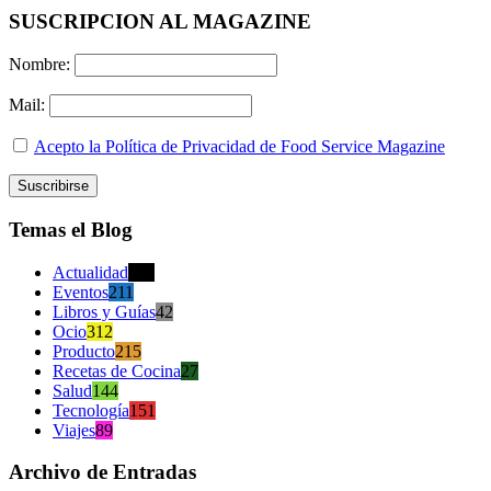
SUSCRIPCION AL MAGAZINE
Nombre:
Mail:
Acepto la Política de Privacidad de Food Service Magazine
Temas el Blog
Actualidad
470
Eventos
211
Libros y Guías
42
Ocio
312
Producto
215
Recetas de Cocina
27
Salud
144
Tecnología
151
Viajes
89
Archivo de Entradas