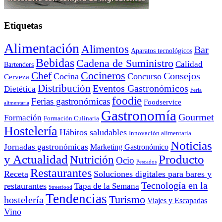
Etiquetas
Alimentación
Alimentos
Bar
Aparatos tecnológicos
Bebidas
Cadena de Suministro
Calidad
Bartenders
Cocineros
Chef
Consejos
Cocina
Concurso
Cerveza
Distribución
Eventos Gastronómicos
Dietética
Feria
foodie
Ferias gastronómicas
Foodservice
alimentaria
Gastronomía
Gourmet
Formación
Formación Culinaria
Hostelería
Hábitos saludables
Innovación alimentaria
Noticias
Jornadas gastronómicas
Marketing Gastronómico
y Actualidad
Producto
Nutrición
Ocio
Pescados
Restaurantes
Receta
Soluciones digitales para bares y
Tecnología en la
restaurantes
Tapa de la Semana
Streetfood
Tendencias
Turismo
hostelería
Viajes y Escapadas
Vino