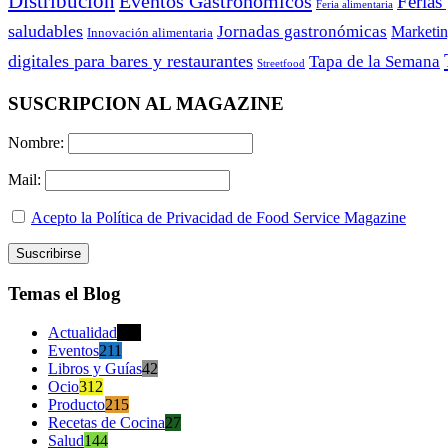
Distribución
Eventos Gastronómicos
Ferias
Feria alimentaria
saludables
Jornadas gastronómicas
Marketi
Innovación alimentaria
digitales para bares y restaurantes
Tapa de la Semana
Streetfood
SUSCRIPCION AL MAGAZINE
Nombre:
Mail:
Acepto la Política de Privacidad de Food Service Magazine
Temas el Blog
Actualidad
470
Eventos
211
Libros y Guías
42
Ocio
312
Producto
215
Recetas de Cocina
27
Salud
144