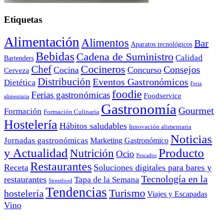
Etiquetas
Alimentación
Alimentos
Bar
Aparatos tecnológicos
Bebidas
Cadena de Suministro
Calidad
Bartenders
Cocineros
Chef
Consejos
Cocina
Concurso
Cerveza
Distribución
Eventos Gastronómicos
Dietética
Feria
foodie
Ferias gastronómicas
Foodservice
alimentaria
Gastronomía
Gourmet
Formación
Formación Culinaria
Hostelería
Hábitos saludables
Innovación alimentaria
Noticias
Jornadas gastronómicas
Marketing Gastronómico
y Actualidad
Producto
Nutrición
Ocio
Pescados
Restaurantes
Receta
Soluciones digitales para bares y
Tecnología en la
restaurantes
Tapa de la Semana
Streetfood
Tendencias
Turismo
hostelería
Viajes y Escapadas
Vino