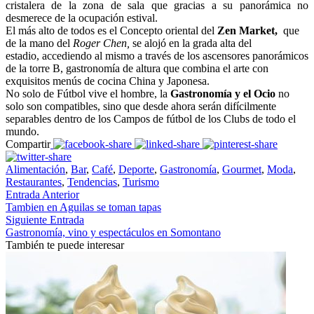
cristalera de la zona de sala que gracias a su panorámica no
desmerece de la ocupación estival.
El más alto de todos es el Concepto oriental del
Zen Market,
que
de la mano del
Roger Chen,
se alojó en la grada alta del
estadio, accediendo al mismo a través de los ascensores panorámicos
de la torre B, gastronomía de altura que combina el arte con
exquisitos menús de cocina China y Japonesa.
No solo de Fútbol vive el hombre, la
Gastronomía y el Ocio
no
solo son compatibles, sino que desde ahora serán difícilmente
separables dentro de los Campos de fútbol de los Clubs de todo el
mundo.
Compartir
Alimentación
,
Bar
,
Café
,
Deporte
,
Gastronomía
,
Gourmet
,
Moda
,
Restaurantes
,
Tendencias
,
Turismo
Entrada Anterior
Tambien en Aguilas se toman tapas
Siguiente Entrada
Gastronomía, vino y espectáculos en Somontano
También te puede interesar