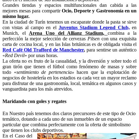
Grandes tiendas y espacios multifuncionales dan cabida a las
mejores mesas para compartir
Ocio, Deporte y Gastronomía en un
mismo lugar.
En la ciudad de Turín tenemos un escaparate donde la pasta se sirve
con vistas al campo en el
Juventus Stadium Legend Club,
en
Munich, el
Arena Uno del Allianz Stadium,
combina a la
perfección la mejor selección de cervezas
Pilsen
con una exquisita
carta de cocina local, y en las Islas británicas es de obligada visita el
Red Café Old Trafford de Manchester
,
para sentirse un auténtico
«
Red Devil
» por unas horas.
La oferta no es fruto de la casualidad, y la diversión y sobre todo el
gran tirón que tienen el fútbol como fenómeno de masas y sobre
todo «
sentimiento de pertenencia»
hacen que la explotación de
negocios de hostelería en los estadios ea cada vez un mayor reclamo
para disfrutar de una gastronomía, local, temática en algunos casos y
vanguardista para los más atrevidos.
Maridando con goles y regates
En Nuestro país tenemos dos claros precursores de este tipo de Ocio
temático, dotando a cada uno de sus inmuebles de un espacio
particular que combina perfectamente con la oferta de simbolismo
que tienen los clubs deportivos.
En el Caso del