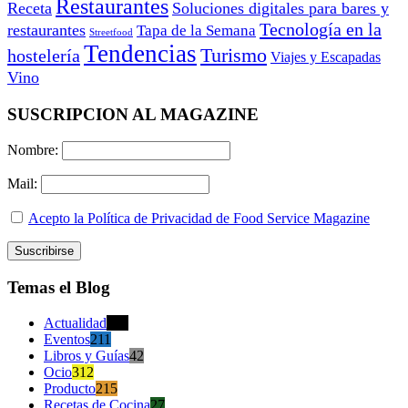
Restaurantes
Receta
Soluciones digitales para bares y
Tecnología en la
restaurantes
Tapa de la Semana
Streetfood
Tendencias
Turismo
hostelería
Viajes y Escapadas
Vino
SUSCRIPCION AL MAGAZINE
Nombre:
Mail:
Acepto la Política de Privacidad de Food Service Magazine
Temas el Blog
Actualidad
470
Eventos
211
Libros y Guías
42
Ocio
312
Producto
215
Recetas de Cocina
27