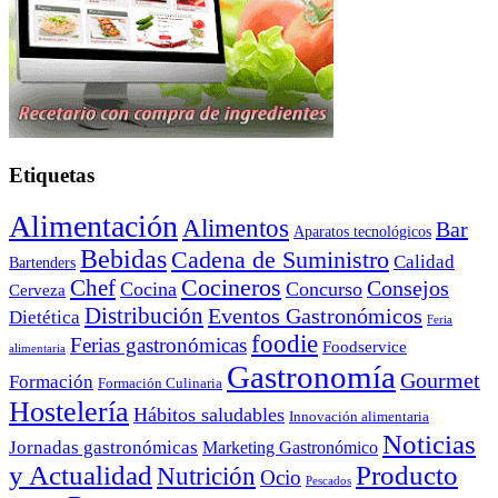
Etiquetas
Alimentación
Alimentos
Bar
Aparatos tecnológicos
Bebidas
Cadena de Suministro
Calidad
Bartenders
Cocineros
Chef
Consejos
Cocina
Concurso
Cerveza
Distribución
Eventos Gastronómicos
Dietética
Feria
foodie
Ferias gastronómicas
Foodservice
alimentaria
Gastronomía
Gourmet
Formación
Formación Culinaria
Hostelería
Hábitos saludables
Innovación alimentaria
Noticias
Jornadas gastronómicas
Marketing Gastronómico
y Actualidad
Producto
Nutrición
Ocio
Pescados