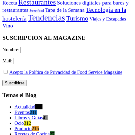
Restaurantes
Receta
Soluciones digitales para bares y
Tecnología en la
restaurantes
Tapa de la Semana
Streetfood
Tendencias
Turismo
hostelería
Viajes y Escapadas
Vino
SUSCRIPCION AL MAGAZINE
Nombre:
Mail:
Acepto la Política de Privacidad de Food Service Magazine
Temas el Blog
Actualidad
470
Eventos
211
Libros y Guías
42
Ocio
312
Producto
215
Recetas de Cocina
27