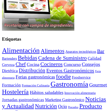
Etiquetas
Alimentación
Alimentos
Bar
Aparatos tecnológicos
Bebidas
Cadena de Suministro
Calidad
Bartenders
Cocineros
Chef
Consejos
Cocina
Concurso
Cerveza
Distribución
Eventos Gastronómicos
Dietética
Feria
foodie
Ferias gastronómicas
Foodservice
alimentaria
Gastronomía
Gourmet
Formación
Formación Culinaria
Hostelería
Hábitos saludables
Innovación alimentaria
Noticias
Jornadas gastronómicas
Marketing Gastronómico
y Actualidad
Producto
Nutrición
Ocio
Pescados