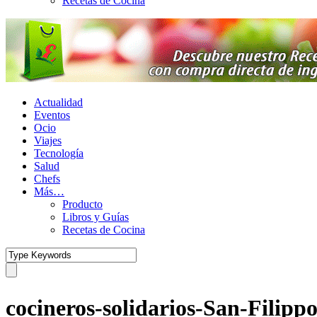
Recetas de Cocina
Actualidad
Eventos
Ocio
Viajes
Tecnología
Salud
Chefs
Más…
Producto
Libros y Guías
Recetas de Cocina
cocineros-solidarios-San-Filipp