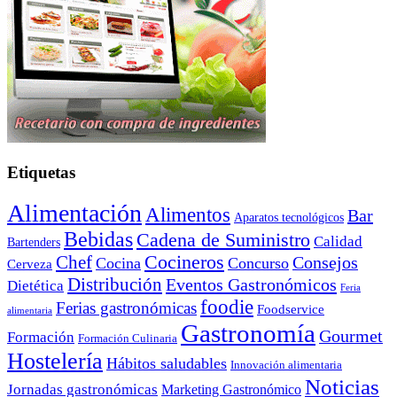
Etiquetas
Alimentación
Alimentos
Bar
Aparatos tecnológicos
Bebidas
Cadena de Suministro
Calidad
Bartenders
Cocineros
Chef
Consejos
Cocina
Concurso
Cerveza
Distribución
Eventos Gastronómicos
Dietética
Feria
foodie
Ferias gastronómicas
Foodservice
alimentaria
Gastronomía
Gourmet
Formación
Formación Culinaria
Hostelería
Hábitos saludables
Innovación alimentaria
Noticias
Jornadas gastronómicas
Marketing Gastronómico