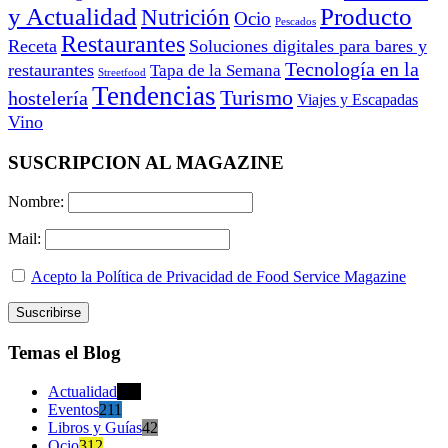
y Actualidad
Producto
Nutrición
Ocio
Pescados
Restaurantes
Receta
Soluciones digitales para bares y
Tecnología en la
restaurantes
Tapa de la Semana
Streetfood
Tendencias
Turismo
hostelería
Viajes y Escapadas
Vino
SUSCRIPCION AL MAGAZINE
Nombre:
Mail:
Acepto la Política de Privacidad de Food Service Magazine
Temas el Blog
Actualidad
470
Eventos
211
Libros y Guías
42
Ocio
312