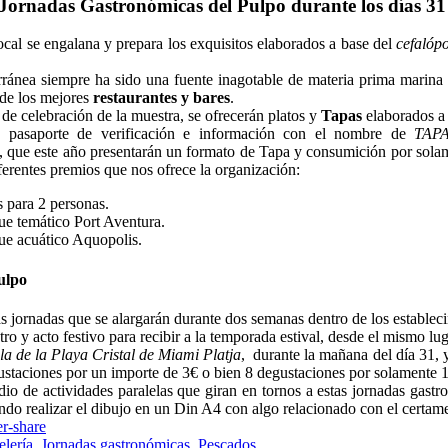
 Jornadas Gastronómicas del Pulpo durante los días 31
ocal se engalana y prepara los exquisitos elaborados a base del
cefalóp
ránea siempre ha sido una fuente inagotable de materia prima marina y
 de los mejores
restaurantes y bares
.
 de celebración de la muestra, se ofrecerán platos y
Tapas
elaborados a 
 pasaporte de verificación e información con el nombre de
TAP
, que este año presentarán un formato de Tapa y consumición por solame
iferentes premios que nos ofrece la organización:
 para 2 personas.
ue temático Port Aventura.
ue acuático Aquopolis.
ulpo
as jornadas que se alargarán durante dos semanas dentro de los establec
o y acto festivo para recibir a la temporada estival, desde el mismo lu
la de la Playa Cristal de Miami Platja
, durante la mañana del día 31, y
ustaciones por un importe de 3€ o bien 8 degustaciones por solamente 
 de actividades paralelas que giran en tornos a estas jornadas gastro
ndo realizar el dibujo en un Din A4 con algo relacionado con el certame
elería
,
Jornadas gastronómicas
,
Pescados