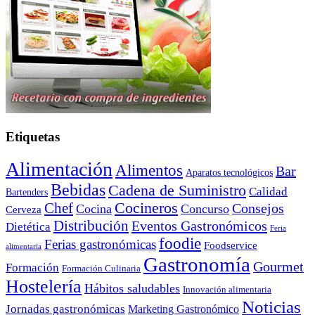
Etiquetas
Alimentación
Alimentos
Bar
Aparatos tecnológicos
Bebidas
Cadena de Suministro
Calidad
Bartenders
Cocineros
Chef
Consejos
Cocina
Concurso
Cerveza
Distribución
Eventos Gastronómicos
Dietética
Feria
foodie
Ferias gastronómicas
Foodservice
alimentaria
Gastronomía
Gourmet
Formación
Formación Culinaria
Hostelería
Hábitos saludables
Innovación alimentaria
Noticias
Jornadas gastronómicas
Marketing Gastronómico