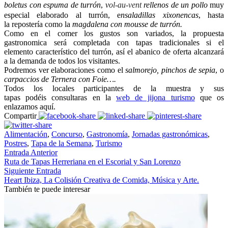
boletus con espuma de turrón
,
v
ol-au-vent
rellenos de un pollo
muy
especial elaborado al turrón, e
nsaladillas xixonencas
, hasta
la repostería como la
magdalena con mousse de turrón.
Como en el comer los gustos son variados, la propuesta
gastronomica será completada con tapas tradicionales si el
elemento característico del turrón, así el abanico de oferta alcanzará
a la demanda de todos los visitantes.
Podremos ver elaboraciones como el
salmorejo, pinchos de sepia
, o
carpaccios de Ternera con Foie….
Todos los locales participantes de la muestra y sus
tapas podéis consultaras en la
web de jijona turismo
que os
enlazamos aquí.
Compartir
Alimentación
,
Concurso
,
Gastronomía
,
Jornadas gastronómicas
,
Postres
,
Tapa de la Semana
,
Turismo
Entrada Anterior
Ruta de Tapas Herreriana en el Escorial y San Lorenzo
Siguiente Entrada
Heart Ibiza, La Colisión Creativa de Comida, Música y Arte.
También te puede interesar