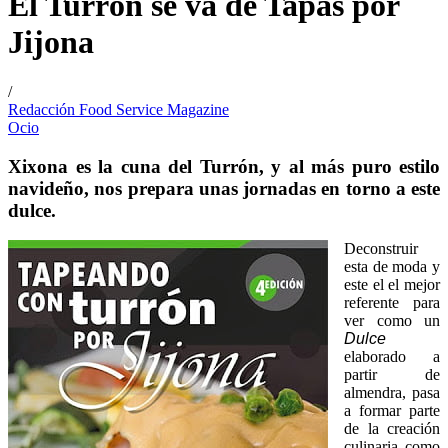
El Turrón se va de Tapas por
Jijona
/
Redacción Food Service Magazine
Ocio
Xixona es la cuna del Turrón, y al más puro estilo
navideño, nos prepara unas jornadas en torno a este
dulce.
Deconstruir
esta de moda y
este el el mejor
referente para
ver como un
Dulce
elaborado a
partir de
almendra, pasa
a formar parte
de la creación
culinaria como