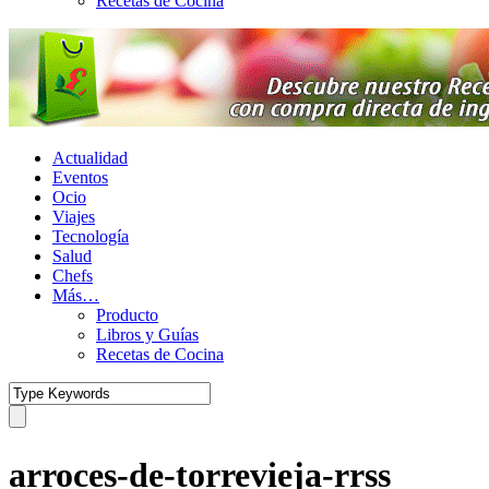
Recetas de Cocina
Actualidad
Eventos
Ocio
Viajes
Tecnología
Salud
Chefs
Más…
Producto
Libros y Guías
Recetas de Cocina
arroces-de-torrevieja-rrss