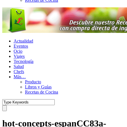
Recetas de Cocina
Actualidad
Eventos
Ocio
Viajes
Tecnología
Salud
Chefs
Más…
Producto
Libros y Guías
Recetas de Cocina
hot-concepts-espanCC83a-