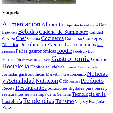
Etiquetas
Alimentación
Alimentos
Bar
Aparatos tecnológicos
Bebidas
Cadena de Suministro
Calidad
Bartenders
Cocineros
Chef
Consejos
Cocina
Concurso
Cerveza
Distribución
Eventos Gastronómicos
Dietética
Feria
foodie
Ferias gastronómicas
Foodservice
alimentaria
Gastronomía
Gourmet
Formación
Formación Culinaria
Hostelería
Hábitos saludables
Innovación alimentaria
Noticias
Jornadas gastronómicas
Marketing Gastronómico
y Actualidad
Producto
Nutrición
Ocio
Pescados
Restaurantes
Receta
Soluciones digitales para bares y
Tecnología en la
restaurantes
Tapa de la Semana
Streetfood
Tendencias
Turismo
hostelería
Viajes y Escapadas
Vino