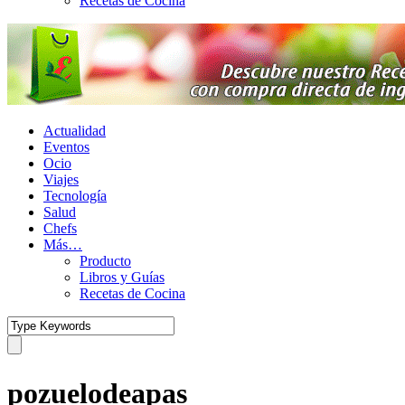
Recetas de Cocina
Actualidad
Eventos
Ocio
Viajes
Tecnología
Salud
Chefs
Más…
Producto
Libros y Guías
Recetas de Cocina
pozuelodeapas