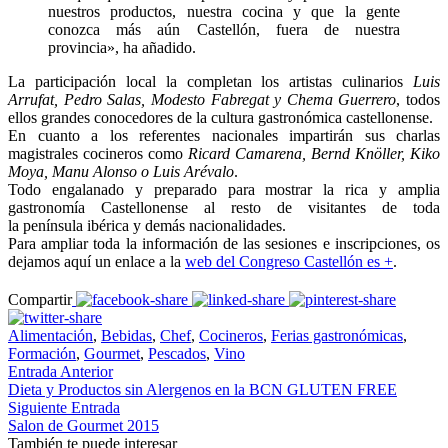
nuestros productos, nuestra cocina y que la gente
conozca más aún Castellón, fuera de nuestra
provincia», ha añadido.
La participación local la completan los artistas culinarios
Luis
Arrufat, Pedro Salas, Modesto Fabregat y Chema Guerrero
, todos
ellos grandes conocedores de la cultura gastronómica castellonense.
En cuanto a los referentes nacionales impartirán sus charlas
magistrales cocineros como
Ricard Camarena, Bernd Knöller, Kiko
Moya, Manu Alonso o Luis Arévalo
.
Todo engalanado y preparado para mostrar la rica y amplia
gastronomía Castellonense al resto de visitantes de toda
la península ibérica y demás nacionalidades.
Para ampliar toda la información de las sesiones e inscripciones, os
dejamos aquí un enlace a la
web del Congreso Castellón es +
.
Compartir
Alimentación
,
Bebidas
,
Chef
,
Cocineros
,
Ferias gastronómicas
,
Formación
,
Gourmet
,
Pescados
,
Vino
Entrada Anterior
Dieta y Productos sin Alergenos en la BCN GLUTEN FREE
Siguiente Entrada
Salon de Gourmet 2015
También te puede interesar