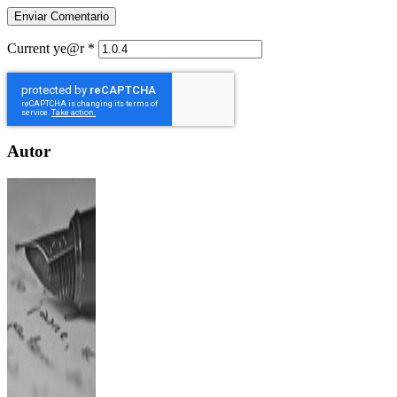
Current ye@r
*
Autor