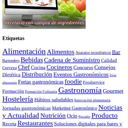
Etiquetas
Alimentación
Alimentos
Bar
Aparatos tecnológicos
Bebidas
Cadena de Suministro
Calidad
Bartenders
Cocineros
Chef
Consejos
Cocina
Concurso
Cerveza
Distribución
Eventos Gastronómicos
Dietética
Feria
foodie
Ferias gastronómicas
Foodservice
alimentaria
Gastronomía
Gourmet
Formación
Formación Culinaria
Hostelería
Hábitos saludables
Innovación alimentaria
Noticias
Jornadas gastronómicas
Marketing Gastronómico
y Actualidad
Producto
Nutrición
Ocio
Pescados
Restaurantes
Receta
Soluciones digitales para bares y