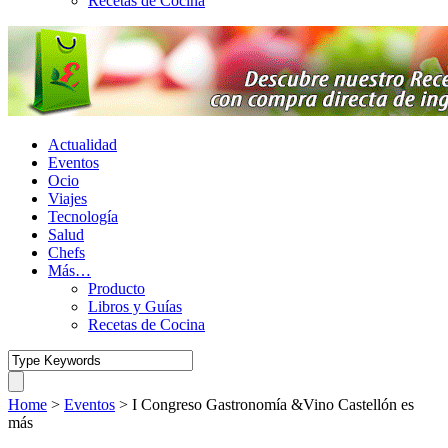
Recetas de Cocina
Actualidad
Eventos
Ocio
Viajes
Tecnología
Salud
Chefs
Más…
Producto
Libros y Guías
Recetas de Cocina
Home
>
Eventos
>
I Congreso Gastronomía &Vino Castellón es
más