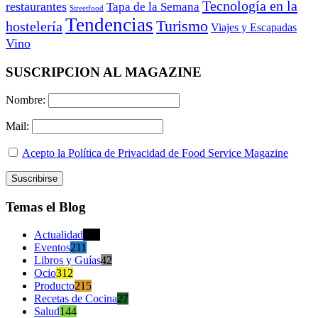
Tecnología en la
restaurantes
Tapa de la Semana
Streetfood
Tendencias
Turismo
hostelería
Viajes y Escapadas
Vino
SUSCRIPCION AL MAGAZINE
Nombre:
Mail:
Acepto la Política de Privacidad de Food Service Magazine
Temas el Blog
Actualidad
470
Eventos
211
Libros y Guías
42
Ocio
312
Producto
215
Recetas de Cocina
27
Salud
144