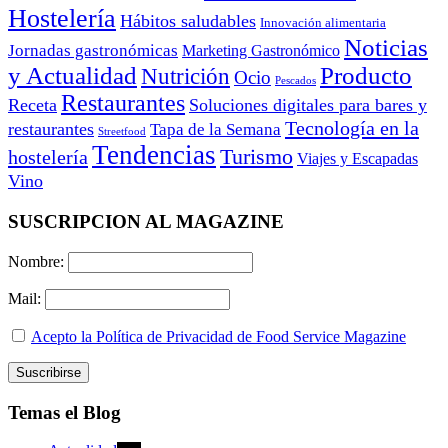
Hostelería
Hábitos saludables
Innovación alimentaria
Noticias
Jornadas gastronómicas
Marketing Gastronómico
y Actualidad
Producto
Nutrición
Ocio
Pescados
Restaurantes
Receta
Soluciones digitales para bares y
Tecnología en la
restaurantes
Tapa de la Semana
Streetfood
Tendencias
Turismo
hostelería
Viajes y Escapadas
Vino
SUSCRIPCION AL MAGAZINE
Nombre:
Mail:
Acepto la Política de Privacidad de Food Service Magazine
Temas el Blog