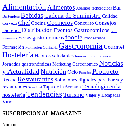
Alimentación
Alimentos
Bar
Aparatos tecnológicos
Bebidas
Cadena de Suministro
Calidad
Bartenders
Cocineros
Chef
Consejos
Cocina
Concurso
Cerveza
Distribución
Eventos Gastronómicos
Dietética
Feria
foodie
Ferias gastronómicas
Foodservice
alimentaria
Gastronomía
Gourmet
Formación
Formación Culinaria
Hostelería
Hábitos saludables
Innovación alimentaria
Noticias
Jornadas gastronómicas
Marketing Gastronómico
y Actualidad
Producto
Nutrición
Ocio
Pescados
Restaurantes
Receta
Soluciones digitales para bares y
Tecnología en la
restaurantes
Tapa de la Semana
Streetfood
Tendencias
Turismo
hostelería
Viajes y Escapadas
Vino
SUSCRIPCION AL MAGAZINE
Nombre: