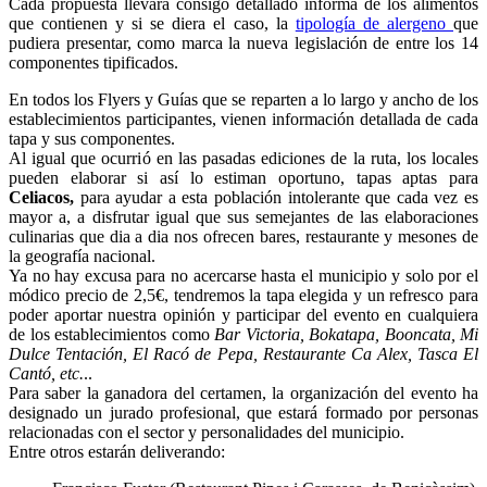
Cada propuesta llevará consigo detallado informa de los alimentos
que contienen y si se diera el caso, la
tipología de alergeno
que
pudiera presentar, como marca la nueva legislación de entre los 14
componentes tipificados.
En todos los Flyers y Guías que se reparten a lo largo y ancho de los
establecimientos participantes, vienen información detallada de cada
tapa y sus componentes.
Al igual que ocurrió en las pasadas ediciones de la ruta, los locales
pueden elaborar si así lo estiman oportuno, tapas aptas para
Celiacos,
para ayudar a esta población intolerante que cada vez es
mayor a, a disfrutar igual que sus semejantes de las elaboraciones
culinarias que dia a dia nos ofrecen bares, restaurante y mesones de
la geografía nacional.
Ya no hay excusa para no acercarse hasta el municipio y solo por el
módico precio de 2,5€, tendremos la tapa elegida y un refresco para
poder aportar nuestra opinión y participar del evento en cualquiera
de los establecimientos como
Bar Victoria, Bokatapa, Booncata, Mi
Dulce Tentación, El Racó de Pepa, Restaurante Ca Alex,
Tasca El
Cantó, etc.
..
Para saber la ganadora del certamen, la organización del evento ha
designado un jurado profesional, que estará formado por personas
relacionadas con el sector y personalidades del municipio.
Entre otros estarán deliverando: