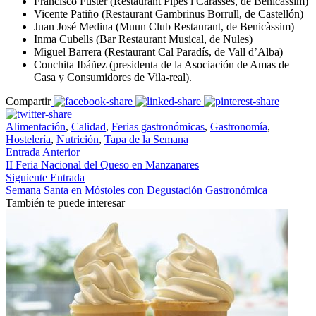
Francisco Fuster (Restaurant Pipes i Carasses, de Benicàssim)
Vicente Patiño (Restaurant Gambrinus Borrull, de Castellón)
Juan José Medina (Muun Club Restaurant, de Benicàssim)
Inma Cubells (Bar Restaurant Musical, de Nules)
Miguel Barrera (Restaurant Cal Paradís, de Vall d’Alba)
Conchita Ibáñez (presidenta de la Asociación de Amas de
Casa y Consumidores de Vila-real).
Compartir
Alimentación
,
Calidad
,
Ferias gastronómicas
,
Gastronomía
,
Hostelería
,
Nutrición
,
Tapa de la Semana
Entrada Anterior
II Feria Nacional del Queso en Manzanares
Siguiente Entrada
Semana Santa en Móstoles con Degustación Gastronómica
También te puede interesar