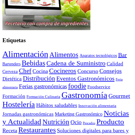
Etiquetas
Alimentación
Alimentos
Bar
Aparatos tecnológicos
Bebidas
Cadena de Suministro
Calidad
Bartenders
Cocineros
Chef
Consejos
Cocina
Concurso
Cerveza
Distribución
Eventos Gastronómicos
Dietética
Feria
foodie
Ferias gastronómicas
Foodservice
alimentaria
Gastronomía
Gourmet
Formación
Formación Culinaria
Hostelería
Hábitos saludables
Innovación alimentaria
Noticias
Jornadas gastronómicas
Marketing Gastronómico
y Actualidad
Producto
Nutrición
Ocio
Pescados
Restaurantes
Receta
Soluciones digitales para bares y