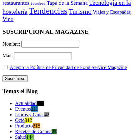
Tecnología en la
restaurantes
Tapa de la Semana
Streetfood
Tendencias
Turismo
hostelería
Viajes y Escapadas
Vino
SUSCRIPCION AL MAGAZINE
Nombre:
Mail:
Acepto la Política de Privacidad de Food Service Magazine
Temas el Blog
Actualidad
470
Eventos
211
Libros y Guías
42
Ocio
312
Producto
215
Recetas de Cocina
27
Salud
144