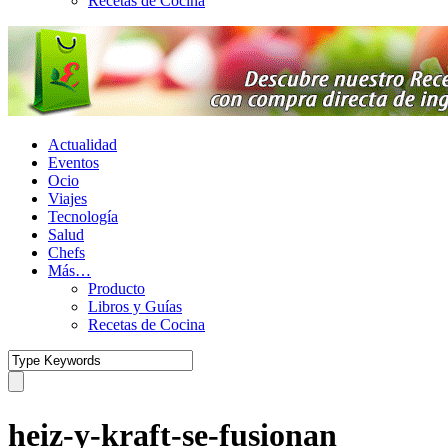
Recetas de Cocina
Actualidad
Eventos
Ocio
Viajes
Tecnología
Salud
Chefs
Más…
Producto
Libros y Guías
Recetas de Cocina
heiz-y-kraft-se-fusionan