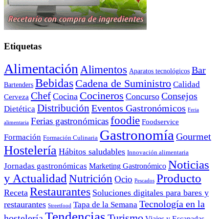
Etiquetas
Alimentación
Alimentos
Bar
Aparatos tecnológicos
Bebidas
Cadena de Suministro
Calidad
Bartenders
Cocineros
Chef
Consejos
Cocina
Concurso
Cerveza
Distribución
Eventos Gastronómicos
Dietética
Feria
foodie
Ferias gastronómicas
Foodservice
alimentaria
Gastronomía
Gourmet
Formación
Formación Culinaria
Hostelería
Hábitos saludables
Innovación alimentaria
Noticias
Jornadas gastronómicas
Marketing Gastronómico
y Actualidad
Producto
Nutrición
Ocio
Pescados
Restaurantes
Receta
Soluciones digitales para bares y
Tecnología en la
restaurantes
Tapa de la Semana
Streetfood
Tendencias
Turismo
hostelería
Viajes y Escapadas