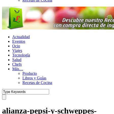
Recetas de Cocina
Actualidad
Eventos
Ocio
Viajes
Tecnología
Salud
Chefs
Más…
Producto
Libros y Guías
Recetas de Cocina
alianza-pepsi-y-schweppes-