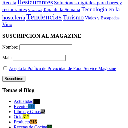
Restaurantes
Receta
Soluciones digitales para bares y
Tecnología en la
restaurantes
Tapa de la Semana
Streetfood
Tendencias
Turismo
hostelería
Viajes y Escapadas
Vino
SUSCRIPCION AL MAGAZINE
Nombre:
Mail:
Acepto la Política de Privacidad de Food Service Magazine
Temas el Blog
Actualidad
470
Eventos
211
Libros y Guías
42
Ocio
312
Producto
215
Recetas de Cocina
27