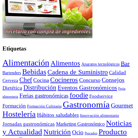
Etiquetas
Alimentación
Alimentos
Bar
Aparatos tecnológicos
Bebidas
Cadena de Suministro
Calidad
Bartenders
Cocineros
Chef
Consejos
Cocina
Concurso
Cerveza
Distribución
Eventos Gastronómicos
Dietética
Feria
foodie
Ferias gastronómicas
Foodservice
alimentaria
Gastronomía
Gourmet
Formación
Formación Culinaria
Hostelería
Hábitos saludables
Innovación alimentaria
Noticias
Jornadas gastronómicas
Marketing Gastronómico
y Actualidad
Producto
Nutrición
Ocio
Pescados