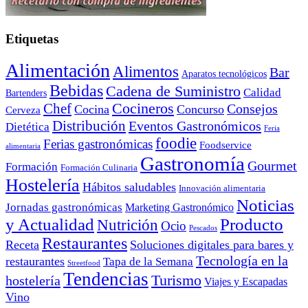
Etiquetas
Alimentación
Alimentos
Bar
Aparatos tecnológicos
Bebidas
Cadena de Suministro
Calidad
Bartenders
Cocineros
Chef
Consejos
Cocina
Concurso
Cerveza
Distribución
Eventos Gastronómicos
Dietética
Feria
foodie
Ferias gastronómicas
Foodservice
alimentaria
Gastronomía
Gourmet
Formación
Formación Culinaria
Hostelería
Hábitos saludables
Innovación alimentaria
Noticias
Jornadas gastronómicas
Marketing Gastronómico
y Actualidad
Producto
Nutrición
Ocio
Pescados
Restaurantes
Receta
Soluciones digitales para bares y
Tecnología en la
restaurantes
Tapa de la Semana
Streetfood
Tendencias
Turismo
hostelería
Viajes y Escapadas
Vino