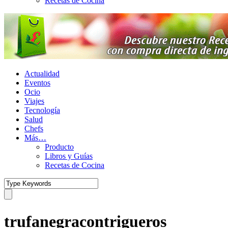
Recetas de Cocina
Actualidad
Eventos
Ocio
Viajes
Tecnología
Salud
Chefs
Más…
Producto
Libros y Guías
Recetas de Cocina
trufanegracontrigueros