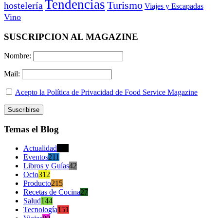
Tendencias
Turismo
hostelería
Viajes y Escapadas
Vino
SUSCRIPCION AL MAGAZINE
Nombre:
Mail:
Acepto la Política de Privacidad de Food Service Magazine
Temas el Blog
Actualidad
470
Eventos
211
Libros y Guías
42
Ocio
312
Producto
215
Recetas de Cocina
27
Salud
144
Tecnología
151