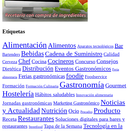
Etiquetas
Alimentación
Alimentos
Bar
Aparatos tecnológicos
Bebidas
Cadena de Suministro
Calidad
Bartenders
Cocineros
Chef
Consejos
Cocina
Concurso
Cerveza
Distribución
Eventos Gastronómicos
Dietética
Feria
foodie
Ferias gastronómicas
Foodservice
alimentaria
Gastronomía
Gourmet
Formación
Formación Culinaria
Hostelería
Hábitos saludables
Innovación alimentaria
Noticias
Jornadas gastronómicas
Marketing Gastronómico
y Actualidad
Producto
Nutrición
Ocio
Pescados
Restaurantes
Receta
Soluciones digitales para bares y
Tecnología en la
restaurantes
Tapa de la Semana
Streetfood