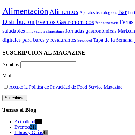
Alimentación
Alimentos
Bar
Aparatos tecnológicos
Bar
Distribución
Eventos Gastronómicos
Ferias
Feria alimentaria
saludables
Jornadas gastronómicas
Marketi
Innovación alimentaria
digitales para bares y restaurantes
Tapa de la Semana
Streetfood
SUSCRIPCION AL MAGAZINE
Nombre:
Mail:
Acepto la Política de Privacidad de Food Service Magazine
Temas el Blog
Actualidad
470
Eventos
211
Libros y Guías
42