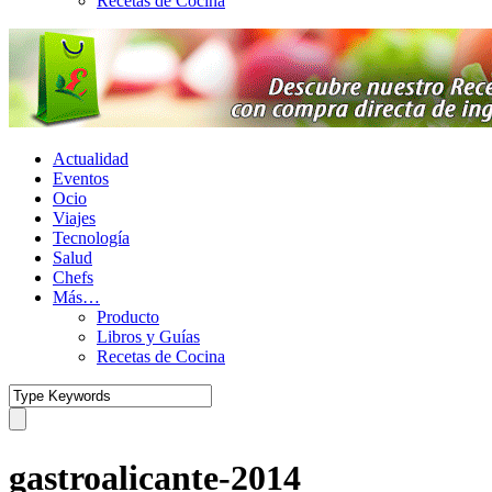
Recetas de Cocina
Actualidad
Eventos
Ocio
Viajes
Tecnología
Salud
Chefs
Más…
Producto
Libros y Guías
Recetas de Cocina
gastroalicante-2014