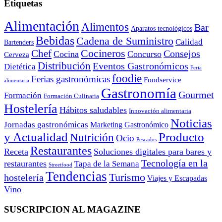
Etiquetas
Alimentación
Alimentos
Bar
Aparatos tecnológicos
Bebidas
Cadena de Suministro
Calidad
Bartenders
Cocineros
Chef
Consejos
Cocina
Concurso
Cerveza
Distribución
Eventos Gastronómicos
Dietética
Feria
foodie
Ferias gastronómicas
Foodservice
alimentaria
Gastronomía
Gourmet
Formación
Formación Culinaria
Hostelería
Hábitos saludables
Innovación alimentaria
Noticias
Jornadas gastronómicas
Marketing Gastronómico
y Actualidad
Producto
Nutrición
Ocio
Pescados
Restaurantes
Receta
Soluciones digitales para bares y
Tecnología en la
restaurantes
Tapa de la Semana
Streetfood
Tendencias
Turismo
hostelería
Viajes y Escapadas
Vino
SUSCRIPCION AL MAGAZINE