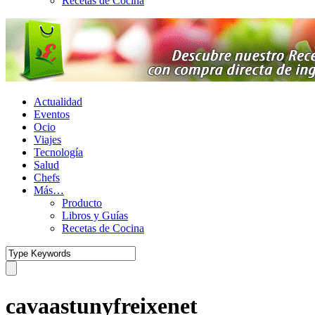
Recetas de Cocina
Actualidad
Eventos
Ocio
Viajes
Tecnología
Salud
Chefs
Más…
Producto
Libros y Guías
Recetas de Cocina
cavaastunyfreixenet