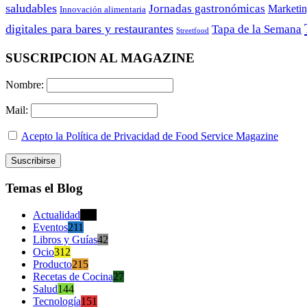
saludables
Jornadas gastronómicas
Marketi
Innovación alimentaria
digitales para bares y restaurantes
Tapa de la Semana
Streetfood
SUSCRIPCION AL MAGAZINE
Nombre:
Mail:
Acepto la Política de Privacidad de Food Service Magazine
Temas el Blog
Actualidad
470
Eventos
211
Libros y Guías
42
Ocio
312
Producto
215
Recetas de Cocina
27
Salud
144
Tecnología
151