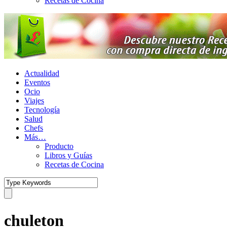
Recetas de Cocina
Actualidad
Eventos
Ocio
Viajes
Tecnología
Salud
Chefs
Más…
Producto
Libros y Guías
Recetas de Cocina
chuleton