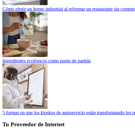
Cómo elegir un horno industrial al reformar un restaurante sin cometer
Ingredientes ecológicos como punto de partida
5 formas en que los kioskos de autoservicio están transformando los r
Tu Proveedor de Internet