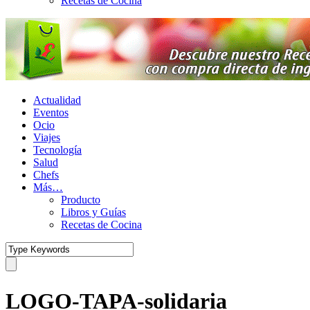
Recetas de Cocina
Actualidad
Eventos
Ocio
Viajes
Tecnología
Salud
Chefs
Más…
Producto
Libros y Guías
Recetas de Cocina
LOGO-TAPA-solidaria