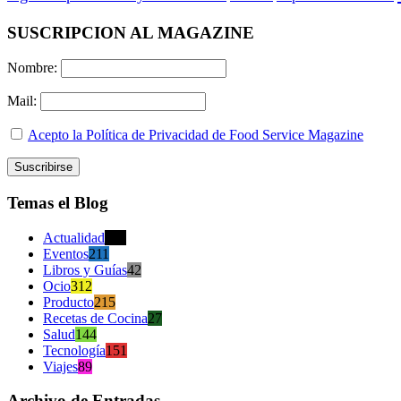
SUSCRIPCION AL MAGAZINE
Nombre:
Mail:
Acepto la Política de Privacidad de Food Service Magazine
Temas el Blog
Actualidad
470
Eventos
211
Libros y Guías
42
Ocio
312
Producto
215
Recetas de Cocina
27
Salud
144
Tecnología
151
Viajes
89
Archivo de Entradas