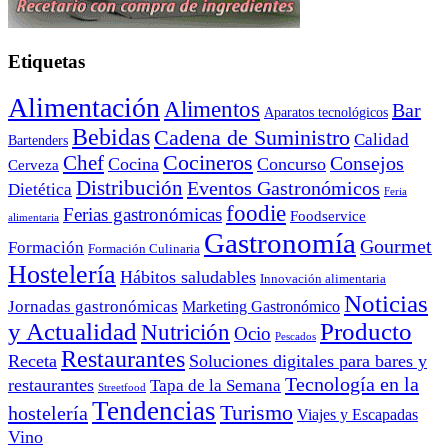
Etiquetas
Alimentación
Alimentos
Bar
Aparatos tecnológicos
Bebidas
Cadena de Suministro
Calidad
Bartenders
Cocineros
Chef
Consejos
Cocina
Concurso
Cerveza
Distribución
Eventos Gastronómicos
Dietética
Feria
foodie
Ferias gastronómicas
Foodservice
alimentaria
Gastronomía
Gourmet
Formación
Formación Culinaria
Hostelería
Hábitos saludables
Innovación alimentaria
Noticias
Jornadas gastronómicas
Marketing Gastronómico
y Actualidad
Producto
Nutrición
Ocio
Pescados
Restaurantes
Receta
Soluciones digitales para bares y
Tecnología en la
restaurantes
Tapa de la Semana
Streetfood
Tendencias
Turismo
hostelería
Viajes y Escapadas
Vino