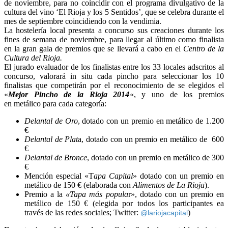
de noviembre, para no coincidir con el programa divulgativo de la
cultura del vino ‘El Rioja y los 5 Sentidos’, que se celebra durante el
mes de septiembre coincidiendo con la vendimia.
La hostelería local presenta a concurso sus creaciones durante los
fines de semana de noviembre, para llegar al último como finalista
en la gran gala de premios que se llevará a cabo en el
Centro de la
Cultura del Rioja.
El jurado evaluador de los finalistas entre los 33 locales adscritos al
concurso, valorará in situ cada pincho para seleccionar los 10
finalistas que competirán por el reconocimiento de se elegidos el
«
Mejor Pincho de la Rioja 2014
«, y uno de los premios
en metálico para cada categoría:
Delantal de Oro
, dotado con un premio en metálico de 1.200
€
Delantal de Plat
a, dotado con un premio en metálico de 600
€
Delantal de Bronce
, dotado con un premio en metálico de 300
€
Mención especial «T
apa Capital
» dotado con un premio en
metálico de 150 € (elaborada con
Alimentos de La Rioja
).
Premio a la
«Tapa más popula
r», dotado con un premio en
metálico de 150 € (elegida por todos los participantes ea
través de las redes sociales; Twitter:
)
@lariojacapital