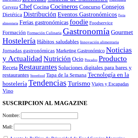
Cocineros
Chef
Consejos
Cocina
Concurso
Cerveza
Distribución
Eventos Gastronómicos
Dietética
Feria
foodie
Ferias gastronómicas
Foodservice
alimentaria
Gastronomía
Gourmet
Formación
Formación Culinaria
Hostelería
Hábitos saludables
Innovación alimentaria
Noticias
Jornadas gastronómicas
Marketing Gastronómico
y Actualidad
Producto
Nutrición
Ocio
Pescados
Restaurantes
Receta
Soluciones digitales para bares y
Tecnología en la
restaurantes
Tapa de la Semana
Streetfood
Tendencias
Turismo
hostelería
Viajes y Escapadas
Vino
SUSCRIPCION AL MAGAZINE
Nombre:
Mail: