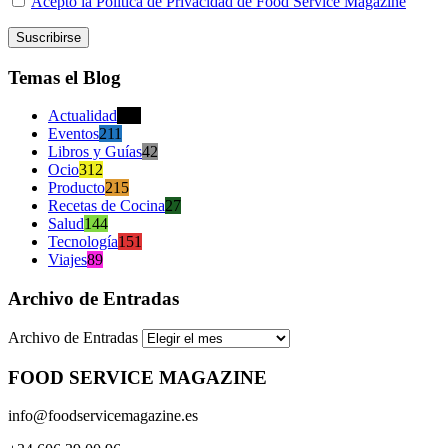
Acepto la Política de Privacidad de Food Service Magazine
Temas el Blog
Actualidad
470
Eventos
211
Libros y Guías
42
Ocio
312
Producto
215
Recetas de Cocina
27
Salud
144
Tecnología
151
Viajes
89
Archivo de Entradas
Archivo de Entradas
FOOD SERVICE MAGAZINE
info@foodservicemagazine.es