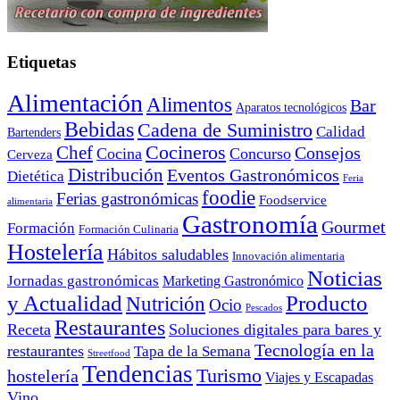
Etiquetas
Alimentación
Alimentos
Bar
Aparatos tecnológicos
Bebidas
Cadena de Suministro
Calidad
Bartenders
Cocineros
Chef
Consejos
Cocina
Concurso
Cerveza
Distribución
Eventos Gastronómicos
Dietética
Feria
foodie
Ferias gastronómicas
Foodservice
alimentaria
Gastronomía
Gourmet
Formación
Formación Culinaria
Hostelería
Hábitos saludables
Innovación alimentaria
Noticias
Jornadas gastronómicas
Marketing Gastronómico
y Actualidad
Producto
Nutrición
Ocio
Pescados
Restaurantes
Receta
Soluciones digitales para bares y
Tecnología en la
restaurantes
Tapa de la Semana
Streetfood
Tendencias
Turismo
hostelería
Viajes y Escapadas
Vino