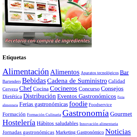
Etiquetas
Alimentación
Alimentos
Bar
Aparatos tecnológicos
Bebidas
Cadena de Suministro
Calidad
Bartenders
Cocineros
Chef
Consejos
Cocina
Concurso
Cerveza
Distribución
Eventos Gastronómicos
Dietética
Feria
foodie
Ferias gastronómicas
Foodservice
alimentaria
Gastronomía
Gourmet
Formación
Formación Culinaria
Hostelería
Hábitos saludables
Innovación alimentaria
Noticias
Jornadas gastronómicas
Marketing Gastronómico