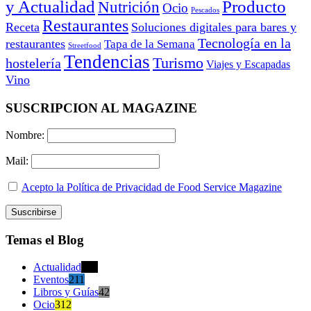
y Actualidad
Producto
Nutrición
Ocio
Pescados
Restaurantes
Receta
Soluciones digitales para bares y
Tecnología en la
restaurantes
Tapa de la Semana
Streetfood
Tendencias
Turismo
hostelería
Viajes y Escapadas
Vino
SUSCRIPCION AL MAGAZINE
Nombre:
Mail:
Acepto la Política de Privacidad de Food Service Magazine
Temas el Blog
Actualidad
470
Eventos
211
Libros y Guías
42
Ocio
312