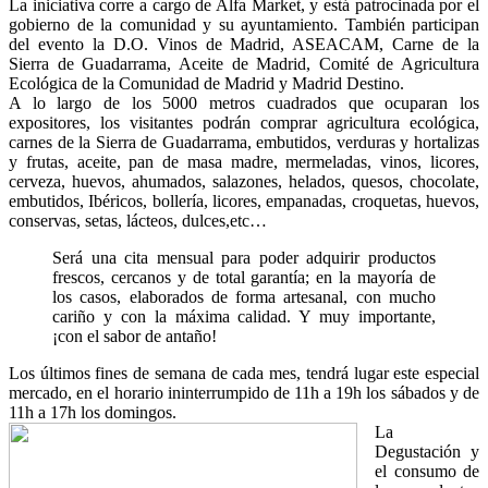
La iniciativa corre a cargo de Alfa Market, y está patrocinada por el
gobierno de la comunidad y su ayuntamiento. También participan
del evento la D.O. Vinos de Madrid, ASEACAM, Carne de la
Sierra de Guadarrama, Aceite de Madrid, Comité de Agricultura
Ecológica de la Comunidad de Madrid y Madrid Destino.
A lo largo de los 5000 metros cuadrados que ocuparan los
expositores, los visitantes podrán comprar agricultura ecológica,
carnes de la Sierra de Guadarrama, embutidos, verduras y hortalizas
y frutas, aceite, pan de masa madre, mermeladas, vinos, licores,
cerveza, huevos, ahumados, salazones, helados, quesos, chocolate,
embutidos, Ibéricos, bollería, licores, empanadas, croquetas, huevos,
conservas, setas, lácteos, dulces,etc…
Será una cita mensual para poder adquirir productos
frescos, cercanos y de total garantía; en la mayoría de
los casos, elaborados de forma artesanal, con mucho
cariño y con la máxima calidad. Y muy importante,
¡con el sabor de antaño!
Los últimos fines de semana de cada mes, tendrá lugar este especial
mercado, en el horario ininterrumpido de 11h a 19h los sábados y de
11h a 17h los domingos.
La
Degustación y
el consumo de