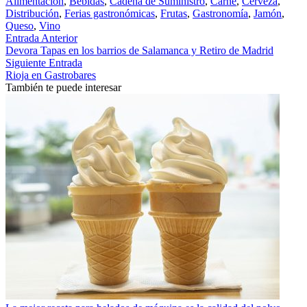
Alimentación
,
Bebidas
,
Cadena de Suministro
,
Carne
,
Cerveza
,
Distribución
,
Ferias gastronómicas
,
Frutas
,
Gastronomía
,
Jamón
,
Queso
,
Vino
Entrada Anterior
Devora Tapas en los barrios de Salamanca y Retiro de Madrid
Siguiente Entrada
Rioja en Gastrobares
También te puede interesar